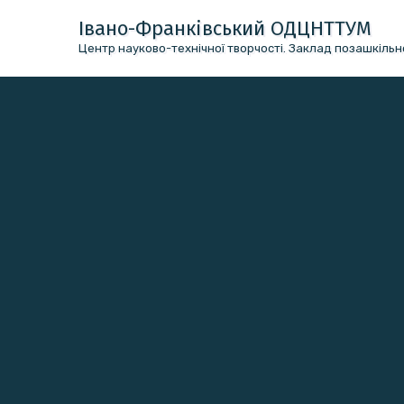
Перейти
Івано-Франківський ОДЦНТТУМ
до
Центр науково-технічної творчості. Заклад позашкільно
вмісту