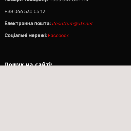
+38 066 530 05 12
Електронна пошта:
ifocnttum@ukr.net
Соціальні мережі:
Facebook
Пошук на сайті:
Пошук:
|
Тема:Agencyup by за
Сайт працює на WordPress