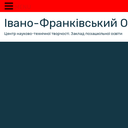
MENU
Перейти
Івано-Франківський
до
вмісту
Центр науково-технічної творчості. Заклад позашкільної освіти