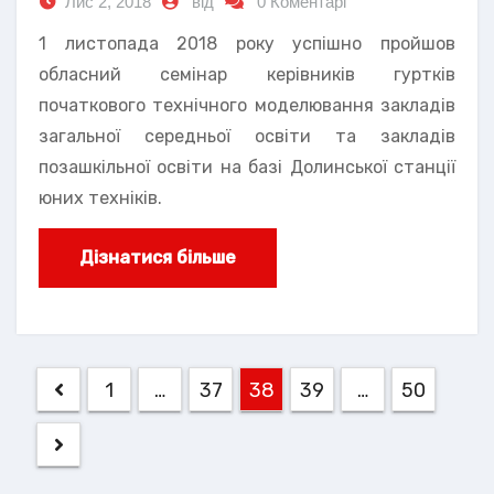
Лис 2, 2018
від
0 Коментарі
1 листопада 2018 року успішно пройшов
обласний семінар керівників гуртків
початкового технічного моделювання закладів
загальної середньої освіти та закладів
позашкільної освіти на базі Долинської станції
юних техніків.
Дізнатися більше
Навігація
1
…
37
38
39
…
50
записів