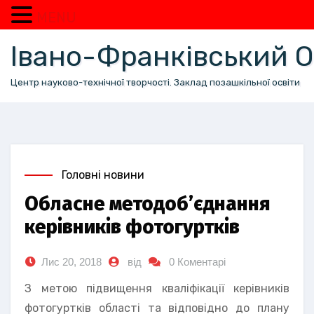
MENU
Перейти
Івано-Франківський
до
вмісту
Центр науково-технічної творчості. Заклад позашкільної освіти
Головні новини
Обласне методоб’єднання
керівників фотогуртків
Лис 20, 2018
від
0 Коментарі
З метою підвищення кваліфікації керівників
фотогуртків області та відповідно до плану