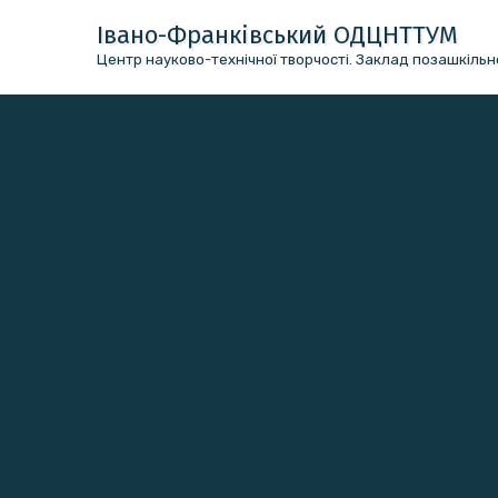
Перейти
Івано-Франківський ОДЦНТТУМ
до
Центр науково-технічної творчості. Заклад позашкільно
вмісту