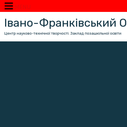
MENU
Перейти
Івано-Франківський
до
вмісту
Центр науково-технічної творчості. Заклад позашкільної освіти