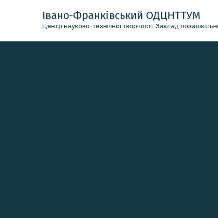
Перейти
Івано-Франківський ОДЦНТТУМ
до
Центр науково-технічної творчості. Заклад позашкільно
вмісту