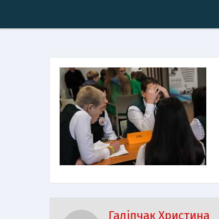
Галіпчак Христина