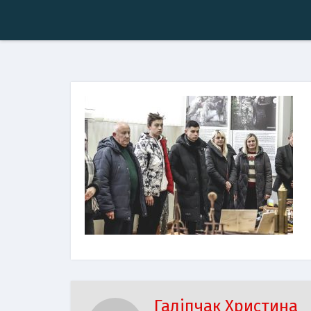
Галіпчак Христина