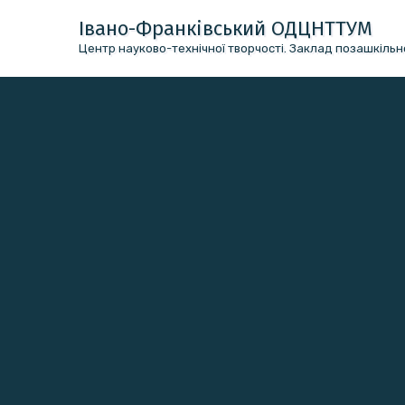
Перейти
Івано-Франківський ОДЦНТТУМ
до
Центр науково-технічної творчості. Заклад позашкільно
вмісту