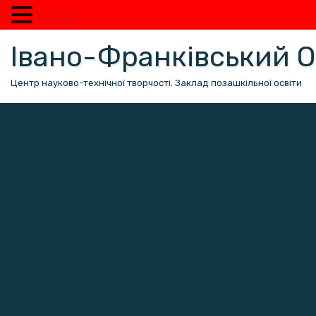
MENU
Перейти
Івано-Франківський
до
вмісту
Центр науково-технічної творчості. Заклад позашкільної освіти