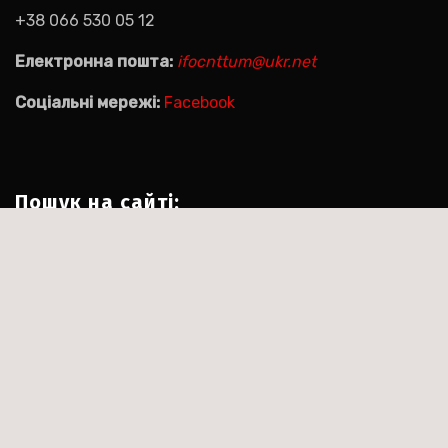
+38 066 530 05 12
Електронна пошта:
ifocnttum@ukr.net
Соціальні мережі:
Facebook
Пошук на сайті:
Пошук:
|
Тема:Agencyup by за
Сайт працює на WordPress
.
Themeansar