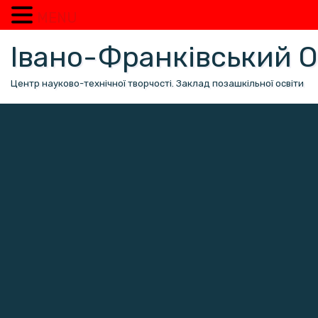
MENU
Перейти
Івано-Франківський
до
вмісту
Центр науково-технічної творчості. Заклад позашкільної освіти