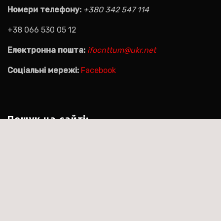
Номери телефону:
+380 342 547 114
+38 066 530 05 12
Електронна пошта:
ifocnttum@ukr.net
Соціальні мережі:
Facebook
Пошук на сайті:
Пошук:
|
Тема:Agencyup by за
Сайт працює на WordPress