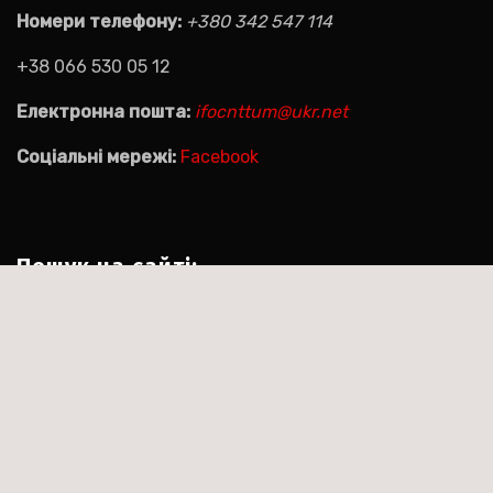
Номери телефону:
+380 342 547 114
+38 066 530 05 12
Електронна пошта:
ifocnttum@ukr.net
Соціальні мережі:
Facebook
Пошук на сайті:
Пошук:
|
Тема:Agencyup by за
Сайт працює на WordPress