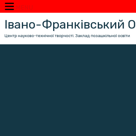
MENU
Перейти
Івано-Франківський
до
вмісту
Центр науково-технічної творчості. Заклад позашкільної освіти