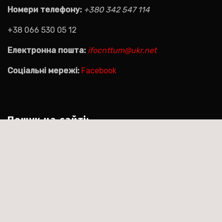
Номери телефону:
+380 342 547 114
+38 066 530 05 12
Електронна пошта:
ifocnttum@ukr.net
Соціальні мережі:
Facebook
Пошук на сайті:
Пошук:
|
Тема:Agencyup by за
Сайт працює на WordPress