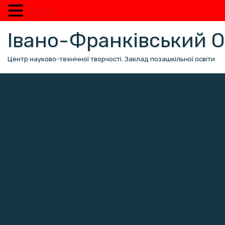
MENU
Перейти
Івано-Франківський
до
вмісту
Центр науково-технічної творчості. Заклад позашкільної освіти