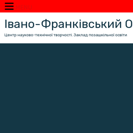
MENU
Перейти
Івано-Франківський
до
вмісту
Центр науково-технічної творчості. Заклад позашкільної освіти