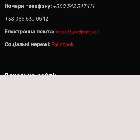
Номери телефону:
+380 342 547 114
+38 066 530 05 12
Електронна пошта:
ifocnttum@ukr.net
Соціальні мережі:
Facebook
Пошук на сайті:
Пошук:
|
Тема:Agencyup by за
Сайт працює на WordPress