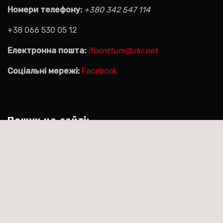
Номери телефону:
+380 342 547 114
+38 066 530 05 12
Електронна пошта:
ifocnttum@ukr.net
Соціальні мережі:
Facebook
Пошук на сайті:
Пошук:
|
Тема:Agencyup by за
Сайт працює на WordPress