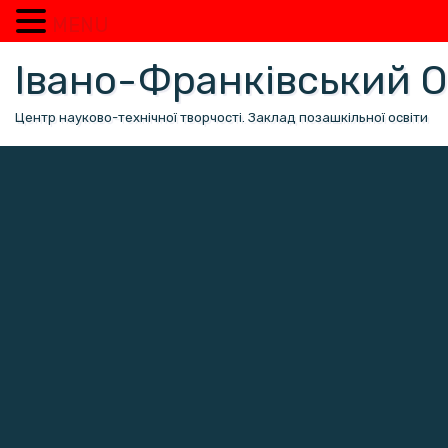
MENU
Перейти
Івано-Франківський
до
вмісту
Центр науково-технічної творчості. Заклад позашкільної освіти