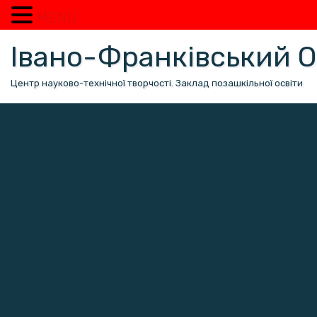
MENU
Перейти
Івано-Франківський
до
вмісту
Центр науково-технічної творчості. Заклад позашкільної освіти