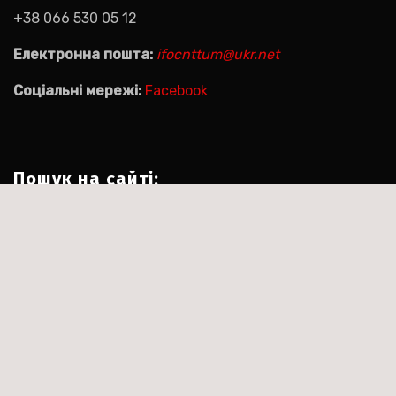
+38 066 530 05 12
Електронна пошта:
ifocnttum@ukr.net
Соціальні мережі:
Facebook
Пошук на сайті:
Пошук:
|
Тема:Agencyup by за
Сайт працює на WordPress
.
Themeansar