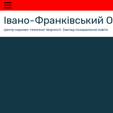
MENU
Перейти
Івано-Франківський
до
вмісту
Центр науково-технічної творчості. Заклад позашкільної освіти