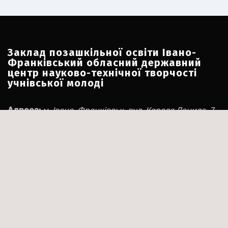
Заклад позашкільної освіти Івано-
Франківський обласний державний
центр науково-технічної творчості
учнівської молоді
Адреса:
м. Івано-Франківськ, вул. Короля Данила, 7
Номери телефону:
+380 342 547 114
+38 066 530 05 12
Електронна пошта:
ifocnttum@ukr.net
Соціальні мережі:
Facebook