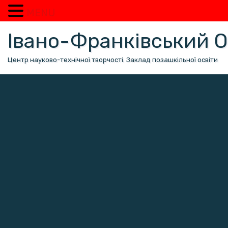
MENU
Перейти
Івано-Франківський
до
вмісту
Центр науково-технічної творчості. Заклад позашкільної освіти