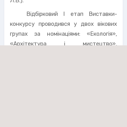
Л.В.).
Відбірковий І етап Виставки-
конкурсу проводився у двох вікових
групах за номінаціями: «Екологія»,
«Архітектура і мистецтво»,
«Спортивно-технічне фото»,
«Гумористичне фото», «Тварини»,
«Експериментальне фото»,
«Портрет», «Натюрморт», «Квіти»,
«Сім’я та друзі», «Жанрове фото»,
«Пейзаж», «Позашкілля».
Переглянути
фото можна тут