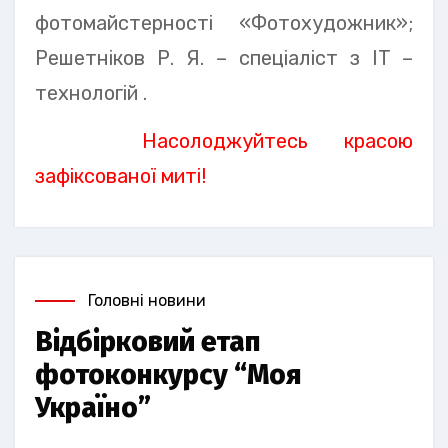
фотомайстерності «Фотохудожник»;
Решетніков Р. Я. – спеціаліст з IT –
технологій .
Насолоджуйтесь красою
зафіксованої миті!
Головні новини
Відбірковий етап
фотоконкурсу “Моя
Україно”