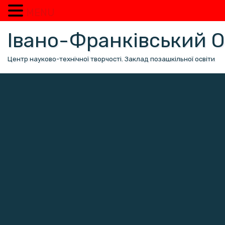
MENU
Перейти
Івано-Франківський
до
вмісту
Центр науково-технічної творчості. Заклад позашкільної освіти