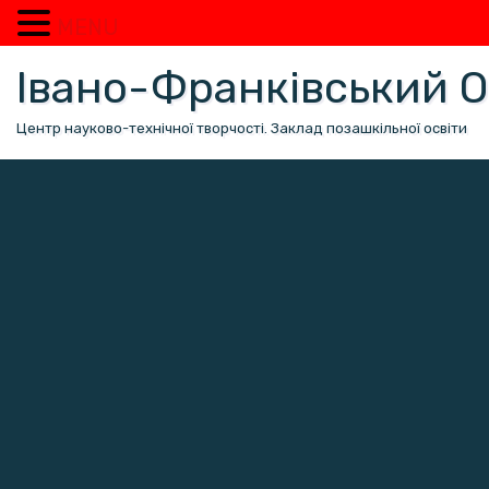
MENU
Перейти
Івано-Франківський
до
вмісту
Центр науково-технічної творчості. Заклад позашкільної освіти