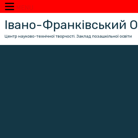
MENU
Перейти
Івано-Франківський
до
вмісту
Центр науково-технічної творчості. Заклад позашкільної освіти