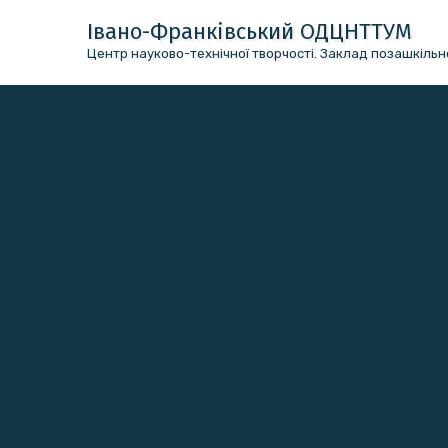
Перейти
Івано-Франківський ОДЦНТТУМ
до
Центр науково-технічної творчості. Заклад позашкільно
вмісту