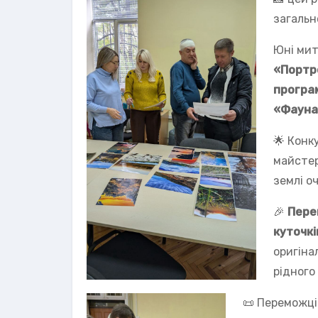
загальн
Юні мит
«Портре
програ
«Фауна
🌟 Конк
майстер
землі о
🎉
Пере
куточк
оригіна
рідного
📜 Переможці