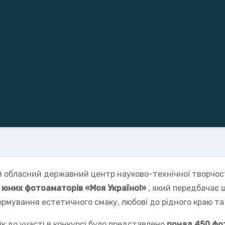
 обласний державний центр науково-технічної творчості 
 юних фотоаматорів «Моя Україно!»
, який передбачає 
формування естетичного смаку, любові до рідного краю т
рік до участі в конкурсі було представлено
понад 450 фо