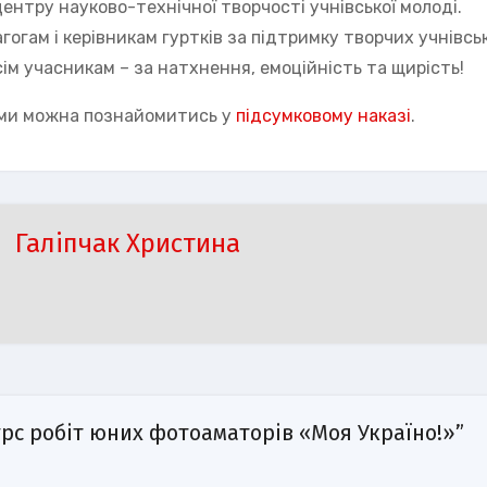
ентру науково-технічної творчості учнівської молоді.
гогам і керівникам гуртків за підтримку творчих учнівсь
всім учасникам – за натхнення, емоційність та щирість!
ми можна познайомитись у
підсумковому наказі
.
Галіпчак Христина
урс робіт юних фотоаматорів «Моя Україно!»”