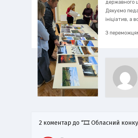
державного ц
Дякуємо педа
ініціатив, а 
З переможця
2 коментар до “🎞️ Обласний конк