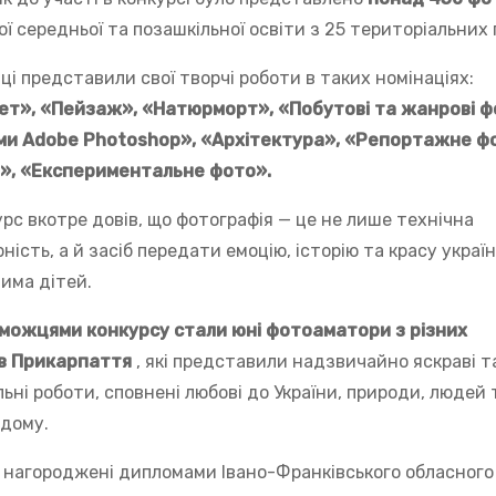
ої середньої та позашкільної освіти з 25 територіальних 
ці представили свої творчі роботи в таких номінаціях:
т», «Пейзаж», «Натюрморт», «Побутові та жанрові ф
ми Adobe Photoshop», «Архітектура», «Репортажне ф
», «Експериментальне фото».
урс вкотре довів, що фотографія — це не лише технічна
ність, а й засіб передати емоцію, історію та красу україн
чима дітей.
можцями конкурсу стали юні фотоаматори з різних
ів Прикарпаття
, які представили надзвичайно яскраві т
льні роботи, сповнені любові до України, природи, людей 
 дому.
 нагороджені дипломами Івано-Франківського обласного