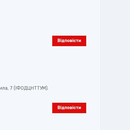
Відповіcти
ила, 7 (ІФОДЦНТТУМ).
Відповіcти