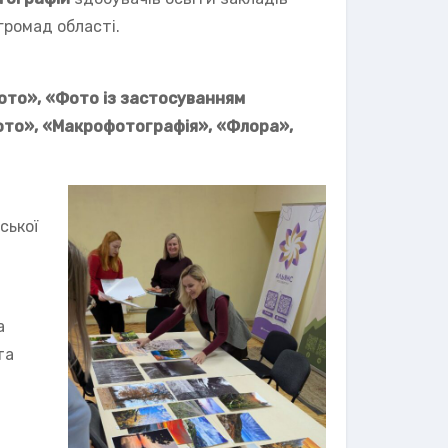
громад області.
ото», «Фото із застосуванням
ото», «Макрофотографія», «Флора»,
ської
а
та