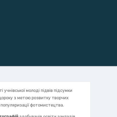
учнівської молоді підвів підсумки
щороку з метою розвитку творчих
а популяризації фотомистецтва.
тографій
здобувачів освіти закладів