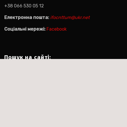
+38 066 530 05 12
Електронна пошта:
ifocnttum@ukr.net
Соціальні мережі:
Facebook
Пошук на сайті:
Пошук:
|
Тема:Agencyup by за
Сайт працює на WordPress
.
Themeansar