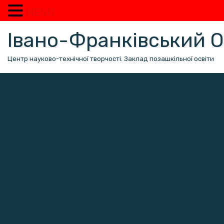
MENU
Перейти
Івано-Франківський
до
вмісту
Центр науково-технічної творчості. Заклад позашкільної освіти