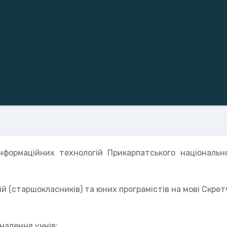
нформаційних технологій Прикарпатського національн
й (старшокласників) та юних програмістів на мові Скре
алення учнів;