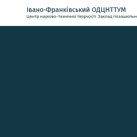
Перейти
Івано-Франківський ОДЦНТТУМ
до
Центр науково-технічної творчості. Заклад позашкільно
вмісту