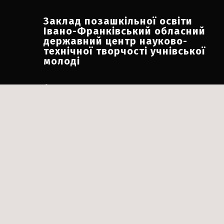
Заклад позашкільної освіти
Івано-Франківський обласний
державний центр науково-
технічної творчості учнівської
молоді
Адреса:
м. Івано-Франківськ, вул. Короля
Данила, 7
Номери телефону:
+380 342 547 114
+38 066 530 05 12
Електронна пошта:
ifocnttum@ukr.net
Соціальні мережі:
Facebook