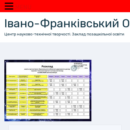
MENU
Перейти
Івано-Франківський
до
вмісту
Центр науково-технічної творчості. Заклад позашкільної освіти