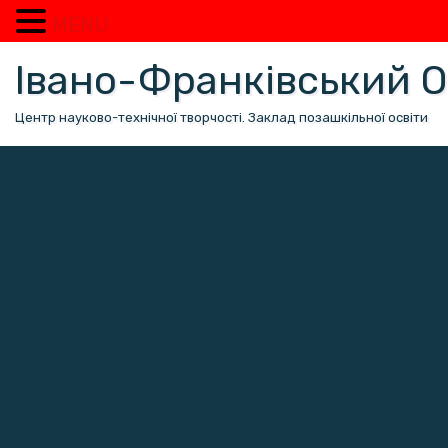
MENU
Перейти
Івано-Франківський
до
вмісту
Центр науково-технічної творчості. Заклад позашкільної освіти