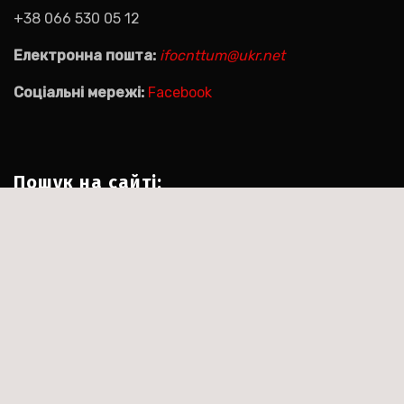
+38 066 530 05 12
Електронна пошта:
ifocnttum@ukr.net
Соціальні мережі:
Facebook
Пошук на сайті:
Пошук:
|
Тема:Agencyup by за
Сайт працює на WordPress
.
Themeansar