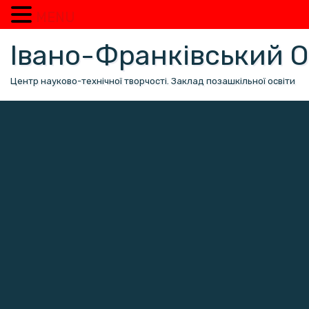
MENU
Перейти
Івано-Франківський
до
вмісту
Центр науково-технічної творчості. Заклад позашкільної освіти