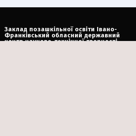
Заклад позашкільної освіти Івано-
Франківський обласний державний
центр науково-технічної творчості
учнівської молоді
Адреса:
м. Івано-Франківськ, вул. Короля Данила, 7
Номери телефону:
+380 342 547 114
+38 066 530 05 12
Електронна пошта:
ifocnttum@ukr.net
Соціальні мережі:
Facebook