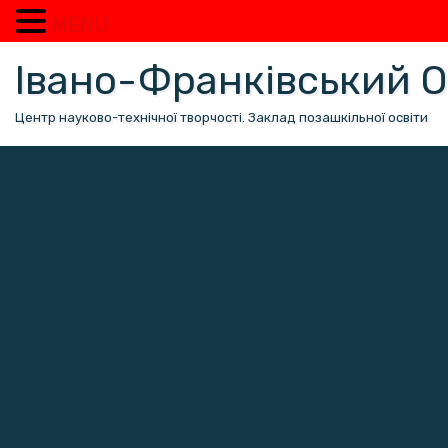
MENU
Перейти
Івано-Франківський
до
вмісту
Центр науково-технічної творчості. Заклад позашкільної освіти