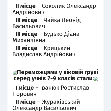
II місце
– Соколик Олександр
Андрійович
III місце
– Чайка Леонід
Васильович
III місце
– Будько Діана
Михайлівна
III місце
– Крицький
Владислав Андрійович
Переможцями у віковій групі
серед учнів 7-9 класів стали:
I місце
– Іванюк Ростислав
Ігорович
II місце
– Жураківський
Олександр Васильович