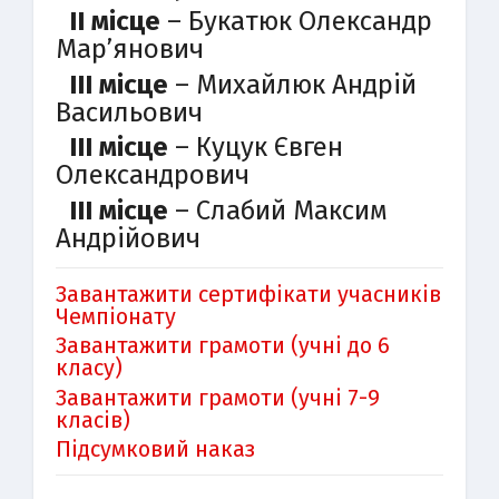
II місце
– Букатюк Олександр
Мар’янович
III місце
– Михайлюк Андрій
Васильович
III місце
– Куцук Євген
Олександрович
III місце
– Слабий Максим
Андрійович
Завантажити сертифікати учасників
Чемпіонату
Завантажити грамоти (учні до 6
класу)
Завантажити грамоти (учні 7-9
класів)
Підсумковий наказ