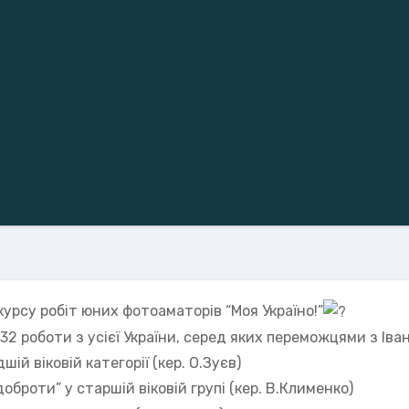
урсу робіт юних фотоаматорів “Моя Україно!”
32 роботи з усієї України, серед яких переможцями з Іва
ій віковій категорії (кер. О.Зуєв)
броти” у старшій віковій групі (кер. В.Клименко)