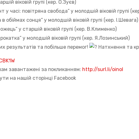
ршій віковій групі (кер. О.Зуєв)
 часі: повітряна свобода” у молодшій віковій групі (кер
 обіймах сонця” у молодшій віковій групі (кер. І.Шевага)
ець” у старшій віковій групі (кер. В.Клименко)
окатка” у молодшій віковій групі (кер. Я.Лозинський)
х результатів та побільше перемог!
Натхнення та кр
VCBK1W
кам завантажені за покликанням:
http://surl.li/oinol
ти на нашій сторінці Facebook