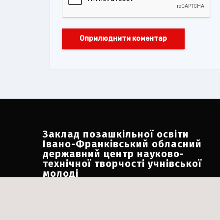
Заклад позашкільної освіти
Івано-Франківський обласний
державний центр науково-
технічної творчості учнівської
молоді
Адреса:
м. Івано-Франківськ, вул. Короля
Данила, 7