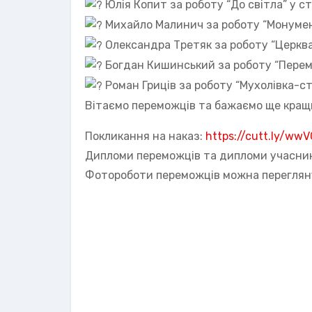
Юлія Копит за роботу “До світла” у ста
Михайло Малинич за роботу “Монумент у
Олександра Третяк за роботу “Церква в
Богдан Кишинський за роботу “Перемож
Роман Гриців за роботу “Мухолівка-стр
Вітаємо переможців та бажаємо ще кращи
Покликання на наказ:
https://cutt.ly/ww
Дипломи переможців та дипломи учасни
Фотороботи переможців можна перегляну