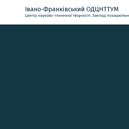
Перейти
Івано-Франківський ОДЦНТТУМ
до
Центр науково-технічної творчості. Заклад позашкільно
вмісту