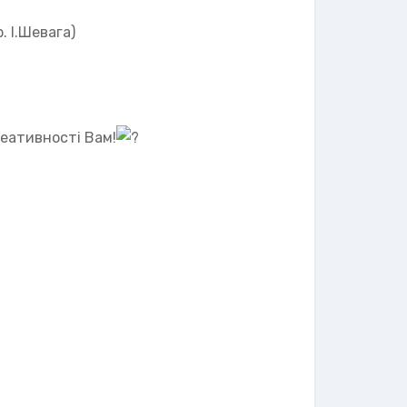
. І.Шевага)
еативності Вам!