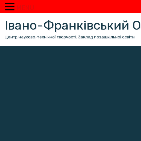
MENU
Перейти
Івано-Франківський
до
вмісту
Центр науково-технічної творчості. Заклад позашкільної освіти