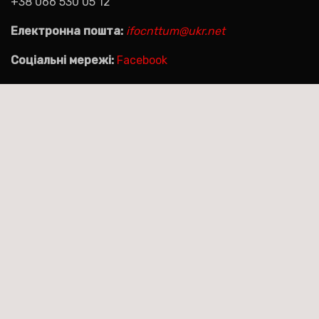
+38 066 530 05 12
Електронна пошта:
ifocnttum@ukr.net
Соціальні мережі:
Facebook
Пошук на сайті:
Пошук:
|
Тема:Agencyup by за
Сайт працює на WordPress
.
Themeansar