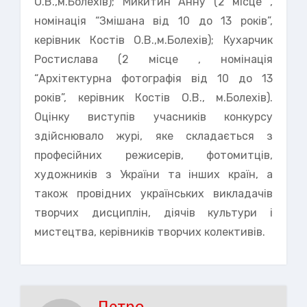
О.В.,м.Болехів); Микитин Анну (2 місце ,
номінація “Змішана від 10 до 13 років”,
керівник Костів О.В.,м.Болехів); Кухарчик
Ростислава (2 місце , номінація
“Архітектурна фотографія від 10 до 13
років”, керівник Костів О.В., м.Болехів).
Оцінку виступів учасників конкурсу
здійснювало журі, яке складається з
професійних режисерів, фотомитців,
художників з України та інших країн, а
також провідних українських викладачів
творчих дисциплін, діячів культури і
мистецтва, керівників творчих колективів.