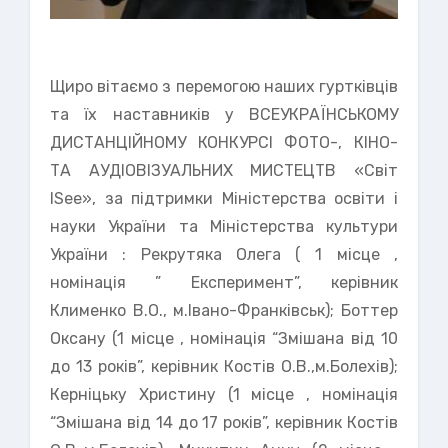
Щиро вітаємо з перемогою наших гуртківців
та їх наставників у ВСЕУКРАЇНСЬКОМУ
ДИСТАНЦІЙНОМУ КОНКУРСІ ФОТО-, КІНО-
ТА АУДІОВІЗУАЛЬНИХ МИСТЕЦТВ «Світ
ISee», за підтримки Міністерства освіти і
науки України та Міністерства культури
України : Рекрутяка Олега ( 1 місце ,
номінація ” Експеримент”, керівник
Клименко В.О., м.Івано-Франківськ); Боттер
Оксану (1 місце , номінація “Змішана від 10
до 13 років”, керівник Костів О.В.,м.Болехів);
Керніцьку Христину (1 місце , номінація
“Змішана від 14 до 17 років”, керівник Костів