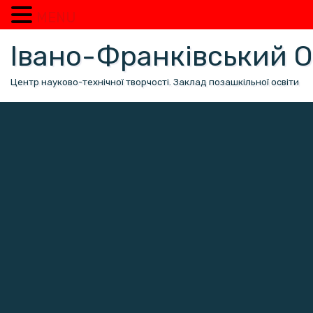
MENU
Перейти
Івано-Франківський
до
вмісту
Центр науково-технічної творчості. Заклад позашкільної освіти