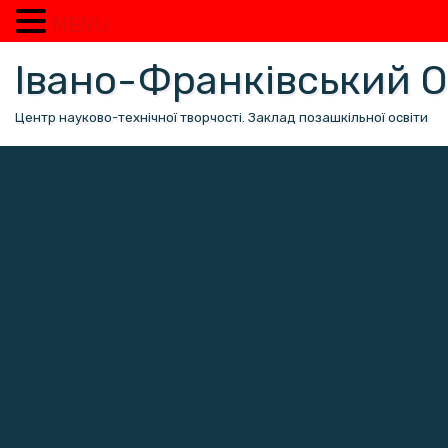
MENU
Перейти
Івано-Франківський
до
вмісту
Центр науково-технічної творчості. Заклад позашкільної освіти