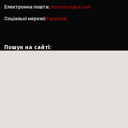
Електронна пошта:
ifocnttum@ukr.net
Соціальні мережі:
Facebook
Пошук на сайті:
Пошук:
|
Тема:Agencyup by за
Сайт працює на WordPress
.
Themeansar