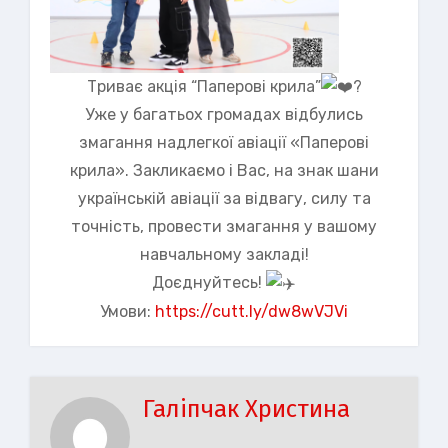
Триває акція “Паперові крила”
Уже у багатьох громадах відбулись
змагання надлегкої авіації «Паперові
крила». Закликаємо і Вас, на знак шани
українській авіації за відвагу, силу та
точність, провести змагання у вашому
навчальному закладі!
Доєднуйтесь!
Умови:
https://cutt.ly/dw8wVJVi
Галіпчак Христина