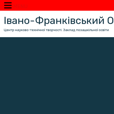
MENU
Перейти
Івано-Франківський
до
вмісту
Центр науково-технічної творчості. Заклад позашкільної освіти