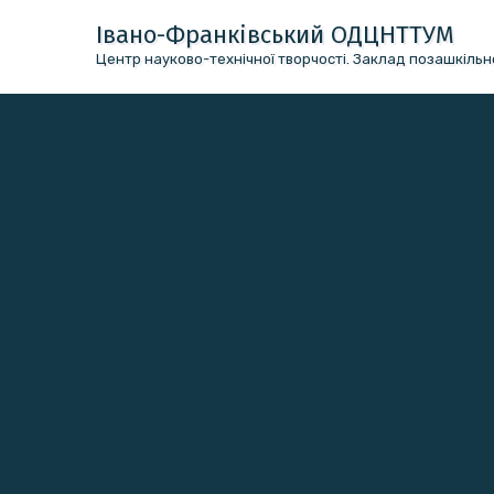
Перейти
Івано-Франківський ОДЦНТТУМ
до
Центр науково-технічної творчості. Заклад позашкільно
вмісту