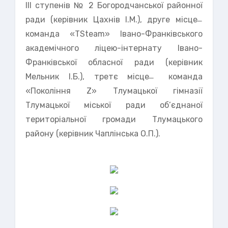
ІІІ ступенів № 2 Богородчанської районної
ради (керівник Цахнів І.М.), друге місце ̶
команда «TSteam» Івано-Франківського
академічного ліцею-інтернату Івано-
Франківської обласної ради (керівник
Мельник І.Б.), третє місце ̶ команда
«Покоління Z» Тлумацької гімназії
Тлумацької міської ради об’єднаної
територіальної громади Тлумацького
району (керівник Чаплінська О.П.).