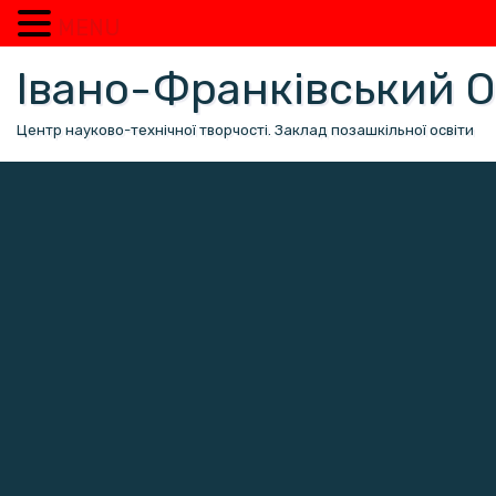
MENU
Перейти
Івано-Франківський
до
вмісту
Центр науково-технічної творчості. Заклад позашкільної освіти