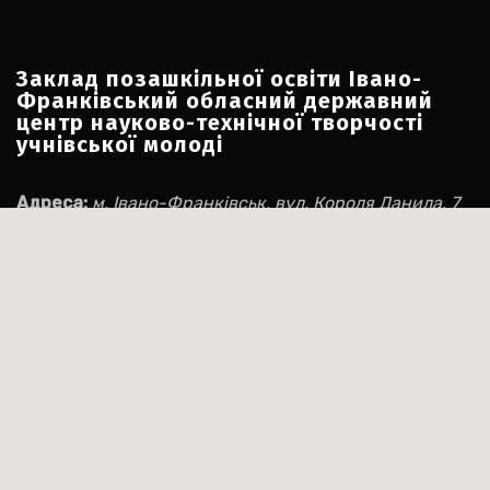
Заклад позашкільної освіти Івано-
Франківський обласний державний
центр науково-технічної творчості
учнівської молоді
Адреса:
м. Івано-Франківськ, вул. Короля Данила, 7
Номери телефону:
+380 342 547 114
+38 066 530 05 12
Електронна пошта:
ifocnttum@ukr.net
Соціальні мережі:
Facebook