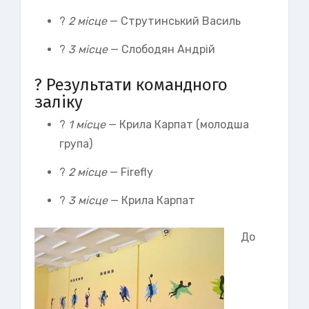
?
2 місце
— Струтинський Василь
?
3 місце
— Слободян Андрій
? Результати командного
заліку
?
1 місце
— Крила Карпат (молодша
група)
?
2 місце
— Firefly
?
3 місце
— Крила Карпат
До