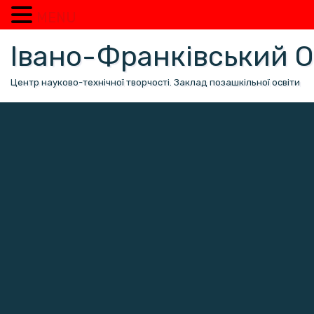
MENU
Перейти
Івано-Франківський
до
вмісту
Центр науково-технічної творчості. Заклад позашкільної освіти