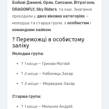
Бойові Джмелі, Орли, Сапсани, Вітрогони,
DRAGONFLY, Sky Riders
, та інші. Змагання
проходили у
двох вікових категоріях
—
молодша та старша групи, з
особистим
і
командним заліком
.
? Переможці в особистому
заліку
Молодша група:
?
1 місце
— Гринюк Матвій
?
2 місце
— Кабинець Захар
?
3 місце
— Медведюк Захар
Старша група:
?
1 місце
— Мельник Андрій