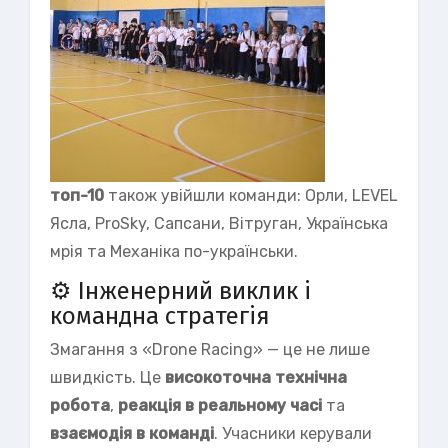
топ-10
також увійшли команди: Орли, LEVEL
Ясла, ProSky, Сапсани, Вітруган, Українська
мрія та Механіка по-українськи.
⚙ Інженерний виклик і
командна стратегія
Змагання з «Drone Racing» — це не лише
швидкість. Це
високоточна технічна
робота
,
реакція в реальному часі
та
взаємодія в команді
. Учасники керували