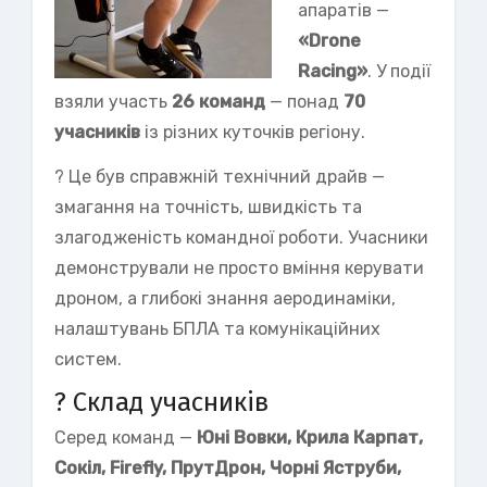
апаратів —
«Drone
Racing»
. У події
взяли участь
26 команд
— понад
70
учасників
із різних куточків регіону.
? Це був справжній технічний драйв —
змагання на точність, швидкість та
злагодженість командної роботи. Учасники
демонстрували не просто вміння керувати
дроном, а глибокі знання аеродинаміки,
налаштувань БПЛА та комунікаційних
систем.
? Склад учасників
Серед команд —
Юні Вовки, Крила Карпат,
Сокіл, Firefly, ПрутДрон, Чорні Яструби,