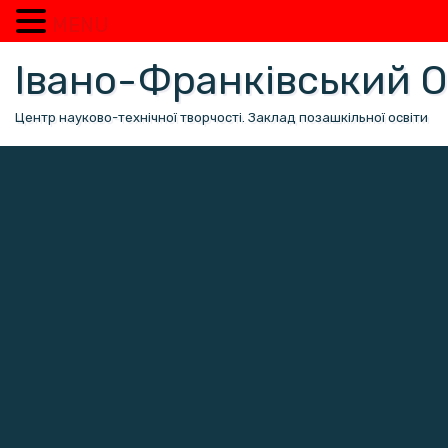
MENU
Перейти
Івано-Франківський
до
вмісту
Центр науково-технічної творчості. Заклад позашкільної освіти