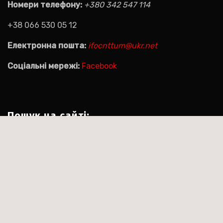
Номери телефону:
+380 342 547 114
+38 066 530 05 12
Електронна пошта:
ifocnttum@ukr.net
Соціальні мережі:
Facebook
Пошук на сайті:
Пошук:
|
Тема:Agencyup by за
Сайт працює на WordPress