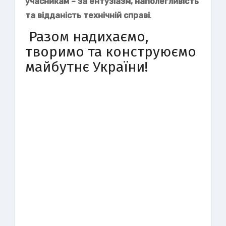
учасникам – за ентузіазм, наполегливість
та відданість технічній справі
.
Разом надихаємо,
творимо та конструюємо
майбутнє України!