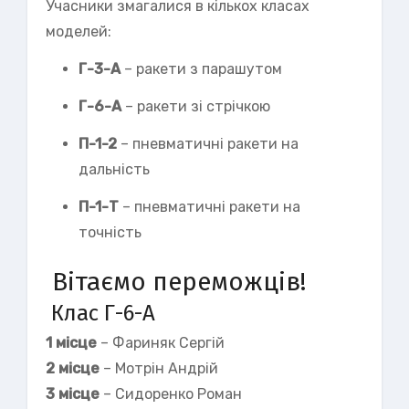
Учасники змагалися в кількох класах
моделей:
Г-3-А
– ракети з парашутом
Г-6-А
– ракети зі стрічкою
П-1-2
– пневматичні ракети на
дальність
П-1-Т
– пневматичні ракети на
точність
Вітаємо переможців!
Клас Г-6-А
1 місце
– Фариняк Сергій
2 місце
– Мотрін Андрій
3 місце
– Сидоренко Роман