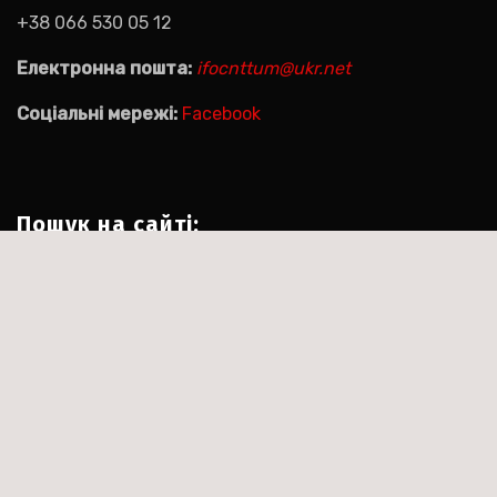
+38 066 530 05 12
Електронна пошта:
ifocnttum@ukr.net
Соціальні мережі:
Facebook
Пошук на сайті:
Пошук:
|
Тема:Agencyup by за
Сайт працює на WordPress
.
Themeansar