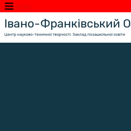
MENU
Перейти
Івано-Франківський
до
вмісту
Центр науково-технічної творчості. Заклад позашкільної освіти