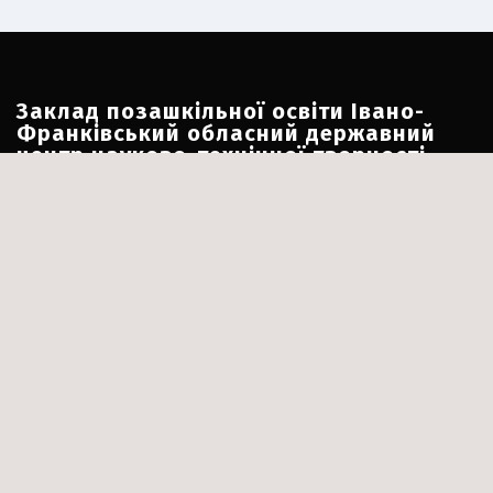
Заклад позашкільної освіти Івано-
Франківський обласний державний
центр науково-технічної творчості
учнівської молоді
Адреса:
м. Івано-Франківськ, вул. Короля Данила, 7
Номери телефону:
+380 342 547 114
+38 066 530 05 12
Електронна пошта:
ifocnttum@ukr.net
Соціальні мережі:
Facebook