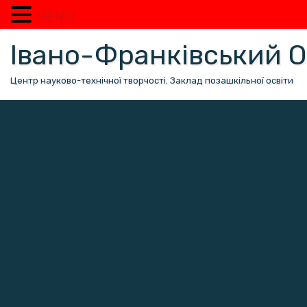
MENU
Перейти
Івано-Франківський
до
вмісту
Центр науково-технічної творчості. Заклад позашкільної освіти