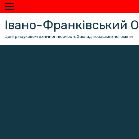
MENU
Перейти
Івано-Франківський
до
вмісту
Центр науково-технічної творчості. Заклад позашкільної освіти