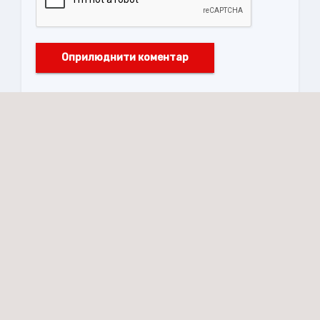
Заклад позашкільної освіти Івано-
Франківський обласний державний
центр науково-технічної творчості
учнівської молоді
Адреса:
м. Івано-Франківськ, вул. Короля Данила, 7
Номери телефону:
+380 342 547 114