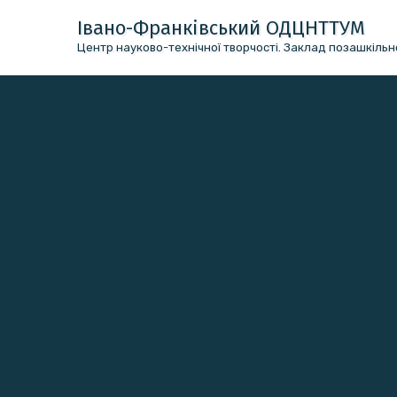
Перейти
Івано-Франківський ОДЦНТТУМ
до
Центр науково-технічної творчості. Заклад позашкільно
вмісту