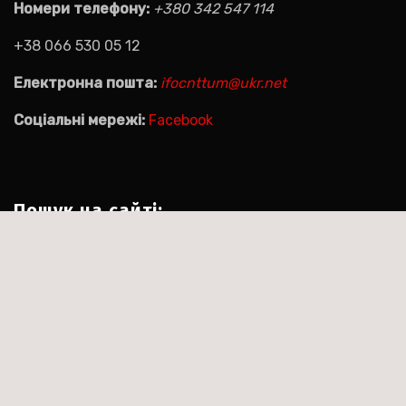
Номери телефону:
+380 342 547 114
+38 066 530 05 12
Електронна пошта:
ifocnttum@ukr.net
Соціальні мережі:
Facebook
Пошук на сайті:
Пошук:
|
Тема:Agencyup by за
Сайт працює на WordPress