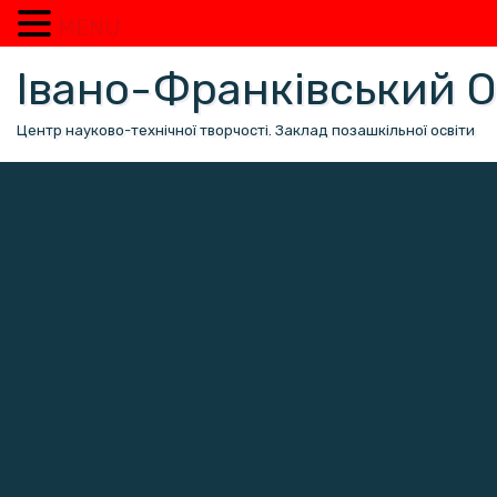
MENU
Перейти
Івано-Франківський
до
вмісту
Центр науково-технічної творчості. Заклад позашкільної освіти