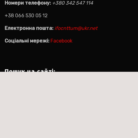
Номери телефону:
+380 342 547 114
+38 066 530 05 12
Електронна пошта:
ifocnttum@ukr.net
Соціальні мережі:
Facebook
Пошук на сайті:
Пошук:
|
Тема:Agencyup by за
Сайт працює на WordPress