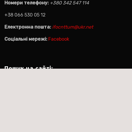
Номери телефону:
+380 342 547 114
+38 066 530 05 12
Електронна пошта:
ifocnttum@ukr.net
Соціальні мережі:
Facebook
Пошук на сайті:
Пошук:
|
Тема:Agencyup by за
Сайт працює на WordPress