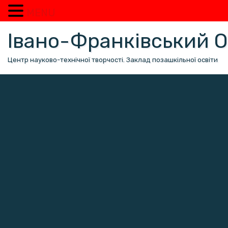
MENU
Перейти
Івано-Франківський
до
вмісту
Центр науково-технічної творчості. Заклад позашкільної освіти