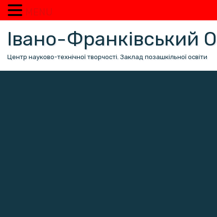
MENU
Перейти
Івано-Франківський
до
вмісту
Центр науково-технічної творчості. Заклад позашкільної освіти