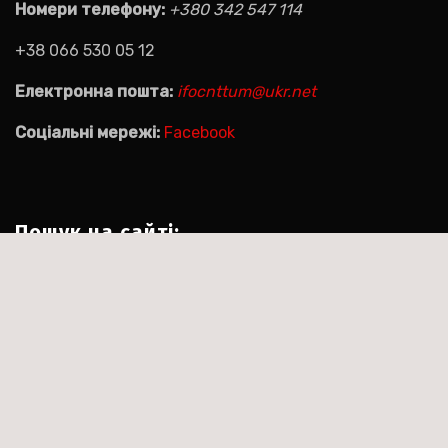
Номери телефону:
+380 342 547 114
+38 066 530 05 12
Електронна пошта:
ifocnttum@ukr.net
Соціальні мережі:
Facebook
Пошук на сайті:
Пошук:
|
Тема:Agencyup by за
Сайт працює на WordPress