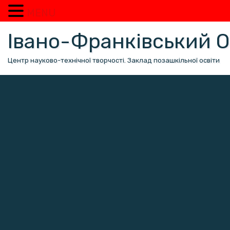
MENU
Перейти
Івано-Франківський
до
вмісту
Центр науково-технічної творчості. Заклад позашкільної освіти