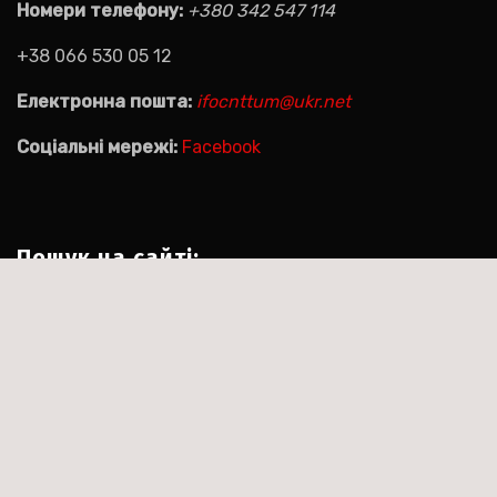
Номери телефону:
+380 342 547 114
+38 066 530 05 12
Електронна пошта:
ifocnttum@ukr.net
Соціальні мережі:
Facebook
Пошук на сайті:
Пошук:
|
Тема:Agencyup by за
Сайт працює на WordPress