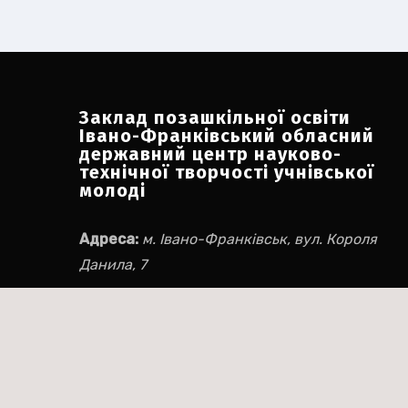
Заклад позашкільної освіти
Івано-Франківський обласний
державний центр науково-
технічної творчості учнівської
молоді
Адреса:
м. Івано-Франківськ, вул. Короля
Данила, 7
Номери телефону:
+380 342 547 114
+38 066 530 05 12
Електронна пошта:
ifocnttum@ukr.net