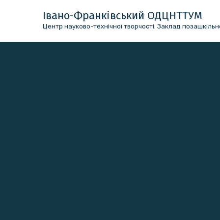
Перейти
Івано-Франківський ОДЦНТТУМ
до
Центр науково-технічної творчості. Заклад позашкільно
вмісту