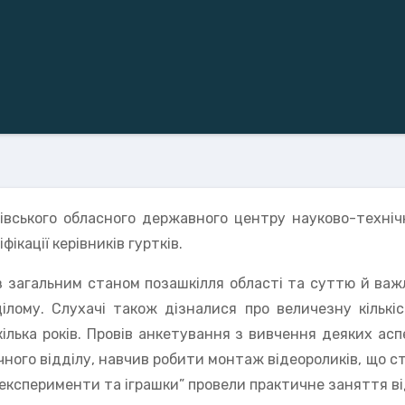
ківського обласного державного центру науково-технічн
ікації керівників гуртків.
 загальним станом позашкілля області та суттю й важл
цілому. Слухачі також дізналися про величезну кількі
 кілька років. Провів анкетування з вивчення деяких ас
го відділу, навчив робити монтаж відеороликів, що ста
 експерименти та іграшки” провели практичне заняття ві