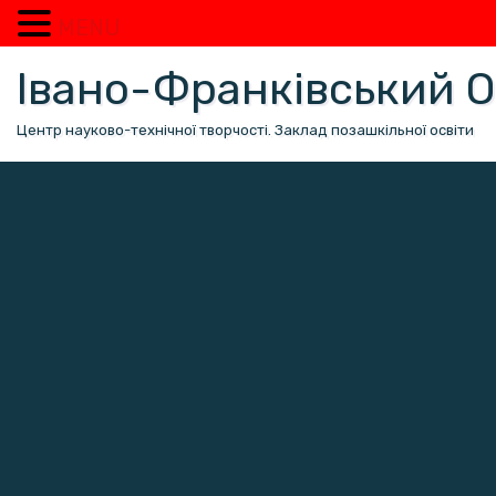
MENU
Перейти
Івано-Франківський
до
вмісту
Центр науково-технічної творчості. Заклад позашкільної освіти