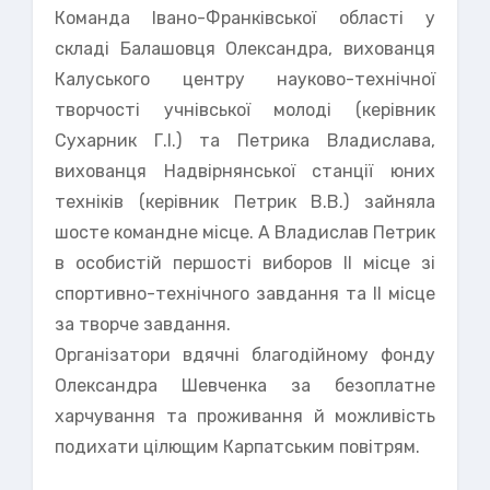
Команда Івано-Франківської області у
складі Балашовця Олександра, вихованця
Калуського центру науково-технічної
творчості учнівської молоді (керівник
Сухарник Г.І.) та Петрика Владислава,
вихованця Надвірнянської станції юних
техніків (керівник Петрик В.В.) зайняла
шосте командне місце. А Владислав Петрик
в особистій першості виборов ІІ місце зі
спортивно-технічного завдання та ІІ місце
за творче завдання.
Організатори вдячні благодійному фонду
Олександра Шевченка за безоплатне
харчування та проживання й можливість
подихати цілющим Карпатським повітрям.