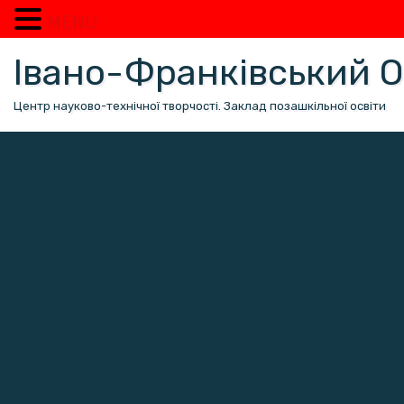
MENU
Перейти
Івано-Франківський
до
вмісту
Центр науково-технічної творчості. Заклад позашкільної освіти