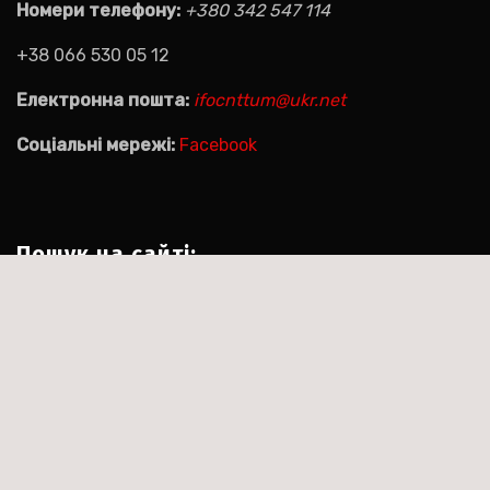
Номери телефону:
+380 342 547 114
+38 066 530 05 12
Електронна пошта:
ifocnttum@ukr.net
Соціальні мережі:
Facebook
Пошук на сайті:
Пошук:
|
Тема:Agencyup by за
Сайт працює на WordPress