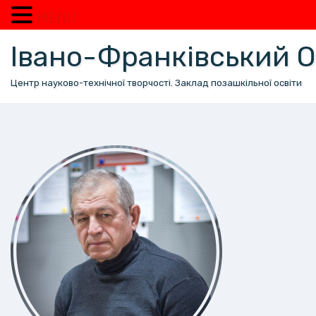
MENU
Перейти
Івано-Франківський
до
вмісту
Центр науково-технічної творчості. Заклад позашкільної освіти