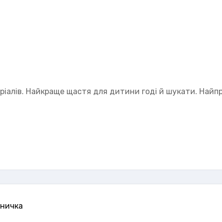
еріалів. Найкраще щастя для дитини годі й шукати. Найп
бничка