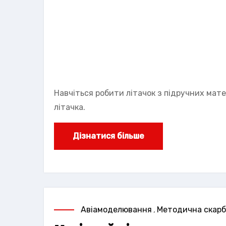
Навчіться робити літачок з підручних мат
літачка.
Дізнатися більше
Авіамоделювання
,
Методична скар