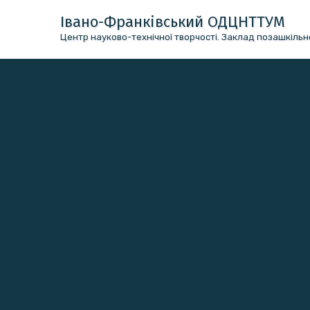
Перейти
Івано-Франківський ОДЦНТТУМ
до
Центр науково-технічної творчості. Заклад позашкільно
вмісту