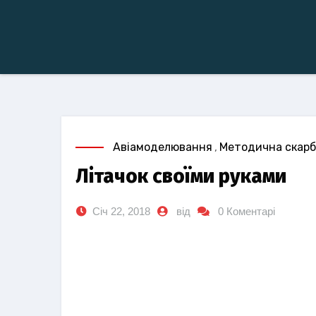
Авіамоделювання
,
Методична скар
Літачок своїми руками
Січ 22, 2018
від
0 Коментарі